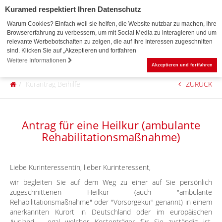
Kuramed respektiert Ihren Datenschutz
Warum Cookies? Einfach weil sie helfen, die Website nutzbar zu machen, Ihre
Browsererfahrung zu verbessern, um mit Social Media zu interagieren und um
relevante Werbebotschaften zu zeigen, die auf Ihre Interessen zugeschnitten
sind. Klicken Sie auf „Akzeptieren und fortfahren
0
Weitere Informationen
Akzeptieren und fortfahren
Kurantrag Beihilfe
ZURÜCK
Antrag für eine Heilkur (ambulante
Rehabilitationsmaßnahme)
Liebe Kurinteressentin, lieber Kurinteressent,
wir begleiten Sie
auf dem Weg zu einer auf Sie persönlich
zugeschnittenen Heilkur (auch "ambulante
Rehabilitationsmaßnahme" oder "Vorsorgekur" genannt) in einem
anerkannten Kurort in Deutschland oder im europäischen
Ausland - egal welcher Kostenträger für Sie zuständig ist.