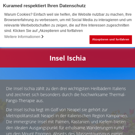
Kuramed respektiert Ihren Datenschutz
Warum Cookies? Einfach weil sie helfen, die Website nutzbar zu machen, Ihre
Browsererfahrung zu verbessern, um mit Social Media zu interagieren und um
relevante Werbebotschaften zu zeigen, die auf Ihre Interessen zugeschnitten
sind. Klicken Sie auf „Akzeptieren und fortfahren
0
Weitere Informationen
Akzeptieren und fortfahren
Insel Ischia
Die Insel Ischia zählt zu den drei wichtigsten Heilbädern Italiens
und zeichnet sich besonders durch die hochwirksame Thermal-
Fango-Therapie aus.
Die Insel Ischia liegt im Golf von Neapel sie gehört zur
Metropolitanstadt Neapel in der italienischen Region Kampanien.
Die immergrüne Insel mit Palmen, Kastanien und Kiefern bieten
den idealen Ausgangspunkt für erholsame Wanderungen rumd
um den Mount Epomeo. Abseits des Massentourismus eignet