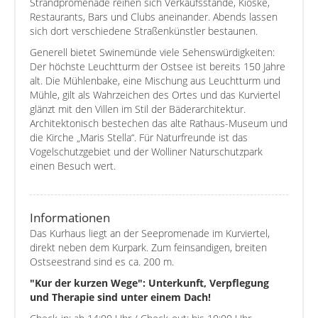
Strandpromenade reihen sich Verkaufsstände, Kioske,
Restaurants, Bars und Clubs aneinander. Abends lassen
sich dort verschiedene Straßenkünstler bestaunen.
Generell bietet Swinemünde viele Sehenswürdigkeiten:
Der höchste Leuchtturm der Ostsee ist bereits 150 Jahre
alt. Die Mühlenbake, eine Mischung aus Leuchtturm und
Mühle, gilt als Wahrzeichen des Ortes und das Kurviertel
glänzt mit den Villen im Stil der Bäderarchitektur.
Architektonisch bestechen das alte Rathaus-Museum und
die Kirche „Maris Stella“. Für Naturfreunde ist das
Vogelschutzgebiet und der Wolliner Naturschutzpark
einen Besuch wert.
Informationen
Das Kurhaus liegt an der Seepromenade im Kurviertel,
direkt neben dem Kurpark. Zum feinsandigen, breiten
Ostseestrand sind es ca. 200 m.
"Kur der kurzen Wege": Unterkunft, Verpflegung
und Therapie sind unter einem Dach!