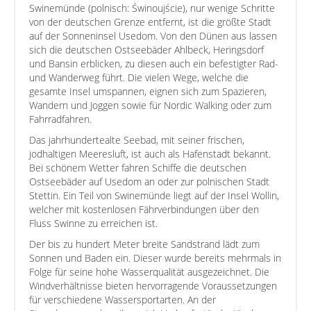
Swinemünde (polnisch: Świnoujście), nur wenige Schritte
von der deutschen Grenze entfernt, ist die größte Stadt
auf der Sonneninsel Usedom. Von den Dünen aus lassen
sich die deutschen Ostseebäder Ahlbeck, Heringsdorf
und Bansin erblicken, zu diesen auch ein befestigter Rad-
und Wanderweg führt. Die vielen Wege, welche die
gesamte Insel umspannen, eignen sich zum Spazieren,
Wandern und Joggen sowie für Nordic Walking oder zum
Fahrradfahren.
Das jahrhundertealte Seebad, mit seiner frischen,
jodhaltigen Meeresluft, ist auch als Hafenstadt bekannt.
Bei schönem Wetter fahren Schiffe die deutschen
Ostseebäder auf Usedom an oder zur polnischen Stadt
Stettin. Ein Teil von Swinemünde liegt auf der Insel Wollin,
welcher mit kostenlosen Fährverbindungen über den
Fluss Swinne zu erreichen ist.
Der bis zu hundert Meter breite Sandstrand lädt zum
Sonnen und Baden ein. Dieser wurde bereits mehrmals in
Folge für seine hohe Wasserqualität ausgezeichnet. Die
Windverhältnisse bieten hervorragende Voraussetzungen
für verschiedene Wassersportarten. An der