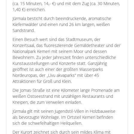
(ca. 15 Minuten, 14,- €) und mit dem Zug (ca. 30 Minuten,
1,40 €) erreichen.
Jūrmala besticht durch beeindruckende, aromatische
Kiefernwälder und einen rund 26 km langen, weißen
Sandstrand.
Einen Besuch wert sind das Stadtmuseum, der
Konzertsaal, das fluoreszierende Gemäldetheater und der
Nationalpark Kemeri mit seinem Moor und dessen
Bewohnern. Zu jeder Jahreszeit finden unterschiedliche
Kunstausstellungen und Konzerte statt. Ganzjährig
geöffnet ist auch einer der größten Wasserparks
Nordeuropas, der „Līvu akvaparks“ mit über 45
Attraktionen für Groß und Klein.
Die Jomas-Straße ist eine Kilometer lange Promenade am
weißen Ostseestrand mit unzähligen Restaurants und
Kneipen, die zum Verweilen einladen.
Jūrmala gilt mit seinen Jugendstil-Villen in Holzbauweise
als bevorzugte Wohnlage. Im Ortsteil Kemeri befinden
sich die schwefelhaltigen Heilquellen.
Der Kurort zeichnet sich durch sein mildes Klima mit