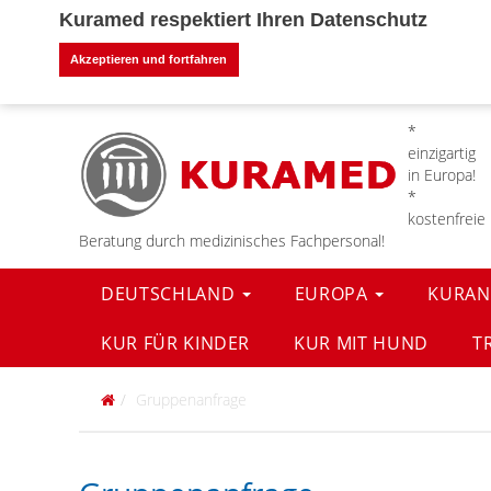
Kuramed respektiert Ihren Datenschutz
Akzeptieren und fortfahren
*
einzigartig
in Europa!
*
kostenfreie
Beratung durch medizinisches Fachpersonal!
DEUTSCHLAND
EUROPA
KURAN
KUR FÜR KINDER
KUR MIT HUND
T
Gruppenanfrage