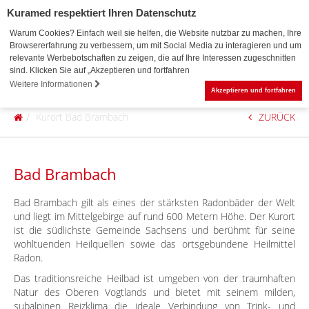
Kuramed respektiert Ihren Datenschutz
Warum Cookies? Einfach weil sie helfen, die Website nutzbar zu machen, Ihre
Browsererfahrung zu verbessern, um mit Social Media zu interagieren und um
relevante Werbebotschaften zu zeigen, die auf Ihre Interessen zugeschnitten
sind. Klicken Sie auf „Akzeptieren und fortfahren
0
Weitere Informationen
Akzeptieren und fortfahren
Kurort Bad Brambach
ZURÜCK
Bad Brambach
Bad Brambach gilt als eines der stärksten Radonbäder der Welt
und liegt im Mittelgebirge auf rund 600 Metern Höhe. Der Kurort
ist die südlichste Gemeinde Sachsens und berühmt für seine
wohltuenden Heilquellen sowie das ortsgebundene Heilmittel
Radon.
Das traditionsreiche Heilbad ist umgeben von der traumhaften
Natur des Oberen Vogtlands und bietet mit seinem milden,
subalpinen Reizklima die ideale Verbindung von Trink- und